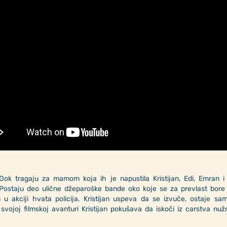
 Dok tragaju za mamom koja ih je napustila Kristijan, Edi, Emran i
Postaju deo ulične džeparoške bande oko koje se za prevlast bore 
u akciji hvata policija. Kristijan uspeva da se izvuče, ostaje sa
vojoj filmskoj avanturi Kristijan pokušava da iskoči iz carstva nuž