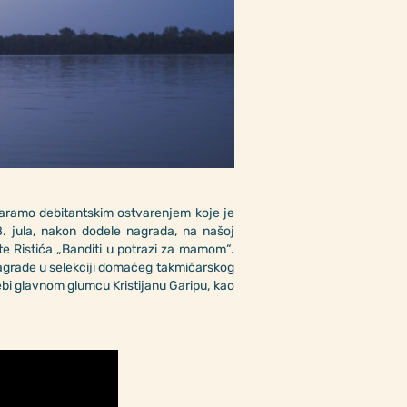
atvaramo debitantskim ostvarenjem koje je
 8. jula, nakon dodele nagrada, na našoj
ste Ristića „Banditi u potrazi za mamom“.
agrade u selekciji domaćeg takmičarskog
debi glavnom glumcu Kristijanu Garipu, kao