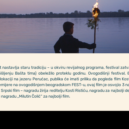
t nastavlja staru tradiciju – u okviru revijalnog programa, festival z
šljenju Bašta tima) obeležilo proteklu godinu. Ovogodišnji festival,
 lokaciji na jezeru Perućac, publika će imati priliku da pogleda film Ko
mijere na ovogodišnjem beogradskom FEST-u, ovaj film je osvojio 3 n
rpski film – nagradu žirija reditelju Kosti Ristiću, nagradu za najbolji 
u nagradu „Milutin Čolić“ za najbolji film.