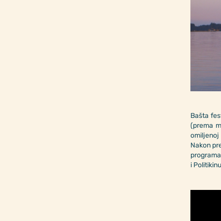
Bašta fes
(prema mi
omiljenoj
Nakon pre
programa S
i Politikin